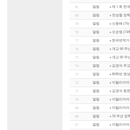
알림
제 1 회 
81
알림
전성철 장학
80
알림
신동배 (7
79
알림
오순명 (7
78
알림
한국번역가
77
알림
개교 60 주
76
알림
개교 60 주년
75
알림
김경석 주교
74
알림
80학번 명
73
알림
이탈리아어과
72
알림
김경석 동문 
71
알림
이탈리아어
70
알림
이탈리아어과
69
알림
50 주년 장
68
알림
이탈리아어과
67