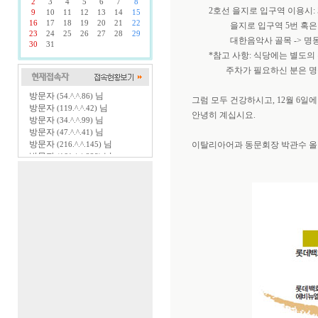
2
3
4
5
6
7
8
2호선 을지로 입구역 이용시: 5번
9
10
11
12
13
14
15
16
17
18
19
20
21
22
을지로 입구역 5번 혹은 6번 ->
23
24
25
26
27
28
29
대한음악사 골목 -> 명동교자 
30
31
*참고 사항: 식당에는 별도의 
주차가 필요하신 분은 명동 
방문자
님
(54.^.^.86)
그럼 모두 건강하시고, 12월 6일
방문자
님
(119.^.^.42)
안녕히 계십시요.
방문자
님
(34.^.^.99)
방문자
님
(47.^.^.41)
방문자
님
(216.^.^.145)
이탈리아어과 동문회장 박관수 올
방문자
님
(161.^.^.228)
방문자
님
(54.^.^.1)
방문자
님
(18.^.^.239)
방문자
님
(151.^.^.115)
방문자
님
(52.^.^.83)
방문자
님
(147.^.^.153)
방문자
님
(85.^.^.208)
방문자
님
(220.^.^.112)
방문자
님
(185.^.^.16)