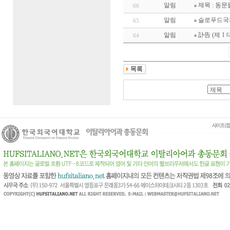
알림
제목 : 동
66
알림
슬로푸드국
65
알림
訃告 (제 1
64