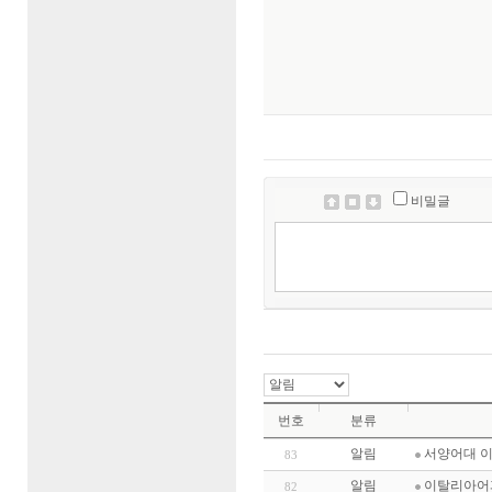
비밀글
번호
분류
알림
서양어대 이
83
알림
이탈리아어
82