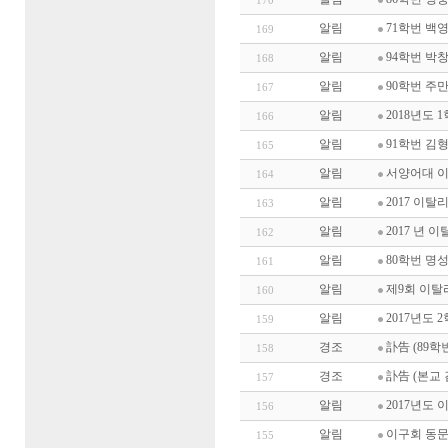
170
알림
71학번 백
169
알림
94학번 박
168
알림
90학번 주
167
알림
2018년도
166
알림
91학번 김
165
알림
서양어대 
164
알림
2017 이
163
알림
2017 년 
162
알림
80학번 명
161
알림
제9회 이탈
160
알림
2017년도
159
경조
訃告 (89학
158
경조
訃告 (본교 
157
알림
2017년도
156
알림
이구회 동문
155