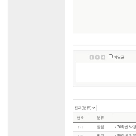
비밀글
번호
분류
알림
76학번 박
171
알림
86학번 정