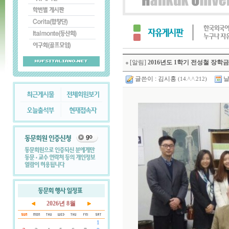
[알림]
2016년도 1학기 전성철 장학
글쓴이 :
김시홍
날
(14.^.^.212)
2026년 8월
1