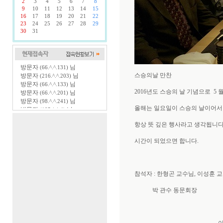
2
3
4
5
6
7
8
9
10
11
12
13
14
15
16
17
18
19
20
21
22
23
24
25
26
27
28
29
30
31
방문자
님
(66.^.^.131)
스승의날 만찬
방문자
님
(216.^.^.203)
방문자
님
(66.^.^.133)
2016년도 스승의 날 기념으로 5 
방문자
님
(66.^.^.201)
방문자
님
(98.^.^.241)
올해는 일요일이 스승의 날이어서 
방문자
님
(185.^.^.4)
방문자
님
(66.^.^.132)
항상 뜻 깊은 행사라고 생각됩니다
방문자
님
(185.^.^.9)
방문자
님
(85.^.^.193)
시간이 되었으면 합니다.
방문자
님
(85.^.^.205)
방문자
님
(185.^.^.6)
방문자
님
(85.^.^.202)
방문자
님
(66.^.^.192)
참석자 : 한형곤 교수님, 이성훈 
방문자
님
(185.^.^.5)
방문자
님
(85.^.^.196)
박 관수 동문회장
방문자
님
(85.^.^.204)
방문자
님
(85.^.^.201)
방문자
님
(185.^.^.13)
방문자
님
(85.^.^.209)