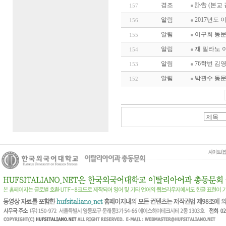
경조
訃告 (본교 
157
알림
2017년도
156
알림
이구회 동문
155
알림
재 밀라노 
154
알림
76학번 
153
알림
박관수 동문
152