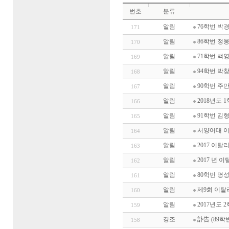
번호
분류
알림
76학번 박
171
알림
86학번 정
170
알림
71학번 백
169
알림
94학번 박
168
알림
90학번 주
167
알림
2018년도
166
알림
91학번 김
165
알림
서양어대 
164
알림
2017 이
163
알림
2017 년 
162
알림
80학번 명
161
알림
제9회 이탈
160
알림
2017년도
159
경조
訃告 (89학
158