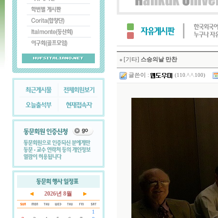
[기타]
스승의날 만찬
글쓴이 :
(110.^.^.100)
2026년 8월
1