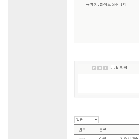
- 윤여창 : 화이트 와인 1병
비밀글
번호
분류