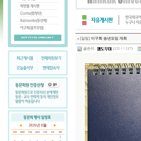
[알림]
이구회 송년모임 개최
글쓴이 :
(121.^.^.117)
2026년 8월
1