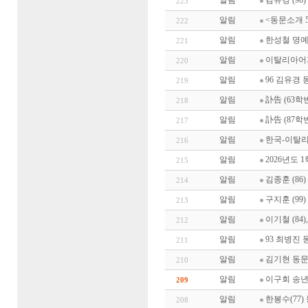
알림
김유경 (96
223
알림
<동문소개 5
222
알림
한성철 명
221
알림
이탈리아어과
220
알림
96 김유경
219
알림
訃告 (63
218
알림
訃告 (87학
217
알림
한국-이탈리
216
알림
2026년도 
215
알림
김종훈 (8
214
알림
구지훈 (99
213
알림
이기철 (84
212
알림
93 최병진 
211
알림
김기현 동문 
210
알림
이구회 송
209
알림
한봉수(77
208