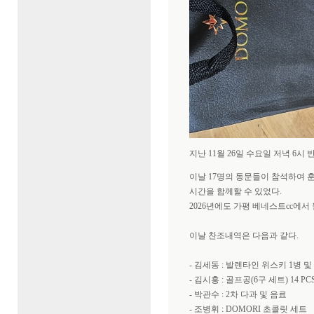
방문자
님
(66.^.^.201)
방문자
님
(185.^.^.2)
방문자
님
(3.^.^.128)
방문자
님
(44.^.^.90)
방문자
님
(85.^.^.196)
방문자
님
(52.^.^.104)
방문자
님
(85.^.^.205)
방문자
님
(100.^.^.53)
방문자
님
(85.^.^.203)
방문자
님
(185.^.^.13)
지난 11월 26일 수요일 저녁 6
이날 17명의 동문들이 참석하여 
시간을 함께할 수 있었다.
2026년에도 가평 베네스트cc에서
이날 찬조내역은 다음과 같다.
- 김세동 : 발렌타인 위스키 1병 및
- 김시홍 : 골프공(6구 세트) 14 PC
- 박관수 : 2차 다과 및 음료
- 조병휘 : DOMORI 초콜릿 세트