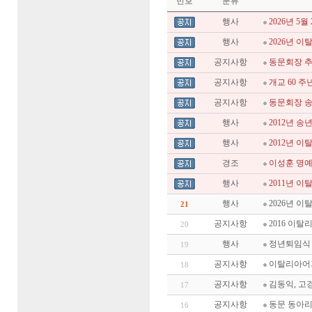
번호
분류
행사
2026년 5
행사
2026년 이
공지사항
동문회장 추
공지사항
개교 60 주년
공지사항
동문회장 
행사
2012년 송
행사
2012년 
경조
이성훈 명예
행사
2011년 
행사
2026년 이
21
공지사항
2016 이
20
행사
정년퇴임식 (Vi
19
공지사항
이탈리아어과
18
공지사항
김동익, 고
17
공지사항
동문 동아리
16