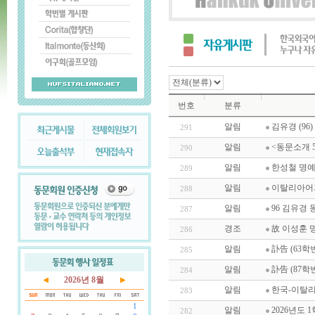
번호
분류
알림
김유경 (96
291
알림
<동문소개 5
290
알림
한성철 명
289
알림
이탈리아어과
288
알림
96 김유경
287
경조
故 이성훈 
286
알림
訃告 (63
285
알림
訃告 (87학
284
2026년 8월
알림
한국-이탈리
283
1
알림
2026년도 
282