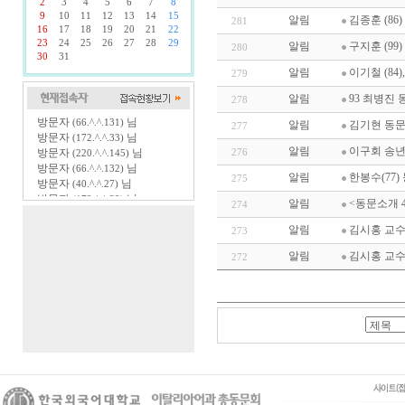
2
3
4
5
6
7
8
9
10
11
12
13
14
15
알림
김종훈 (8
281
16
17
18
19
20
21
22
23
24
25
26
27
28
29
알림
구지훈 (99
280
30
31
알림
이기철 (84
279
알림
93 최병진 
278
방문자
님
(66.^.^.131)
알림
김기현 동문 
277
방문자
님
(172.^.^.33)
알림
이구회 송
방문자
님
276
(220.^.^.145)
방문자
님
(66.^.^.132)
알림
한봉수(77
275
방문자
님
(40.^.^.27)
방문자
님
(172.^.^.32)
알림
<동문소개 4
274
방문자
님
(66.^.^.133)
방문자
님
알림
김시홍 교수
(149.^.^.158)
273
방문자
님
(3.^.^.252)
알림
김시홍 교수 정
272
방문자
님
(111.^.^.193)
방문자
님
(1.^.^.228)
방문자
님
(34.^.^.13)
방문자
님
(52.^.^.25)
방문자
님
(98.^.^.168)
방문자
님
(44.^.^.149)
방문자
님
(54.^.^.132)
방문자
님
(101.^.^.137)
방문자
님
(187.^.^.63)
방문자
님
(180.^.^.99)