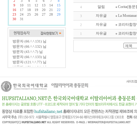
2
3
4
5
6
7
8
9
10
11
12
13
14
15
알림
Corita
4
16
17
18
19
20
21
22
23
24
25
26
27
28
29
자유글
La Montanar
3
30
31
자유글
코리타합창단/Qu
2
자유글
코리타합창
1
방문자
님
(66.^.^.131)
방문자
님
(66.^.^.132)
방문자
님
(43.^.^.7)
방문자
님
(66.^.^.133)
방문자
님
(121.^.^.77)
방문자
님
(172.^.^.34)
방문자
님
(216.^.^.114)
방문자
님
(172.^.^.33)
방문자
님
(220.^.^.145)
방문자
님
(40.^.^.27)
방문자
님
(172.^.^.32)
방문자
님
(149.^.^.158)
방문자
님
(3.^.^.252)
방문자
님
(111.^.^.193)
방문자
님
(1.^.^.228)
방문자
님
(34.^.^.13)
방문자
님
(52.^.^.25)
방문자
님
(98.^.^.168)
방문자
님
(44.^.^.149)