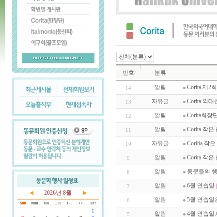
번호
분류
알림
Corita 
14
자유글
Corita 
13
알림
Corita
12
알림
Corita 
11
자유글
Coritia
10
알림
Corita 
9
알림
동문들의 행
8
알림
6월 연습일
7
2026년 8월
알림
5월 연습일은
6
1
알림
4월 연습일
5