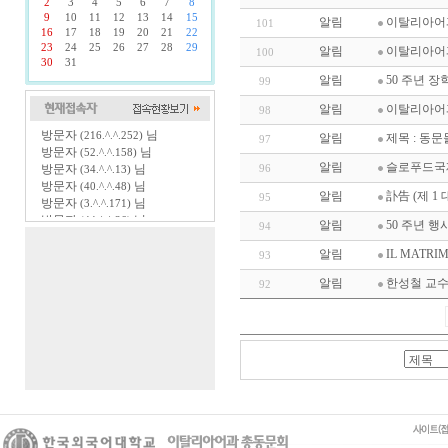
2
3
4
5
6
7
8
9
10
11
12
13
14
15
알림
이탈리아어
101
16
17
18
19
20
21
22
23
24
25
26
27
28
29
알림
이탈리아어과
100
30
31
알림
50 주년 장
99
알림
이탈리아어과
98
방문자
님
(216.^.^.252)
알림
제목 : 동
97
방문자
님
(52.^.^.158)
알림
슬로푸드국
방문자
님
96
(34.^.^.13)
방문자
님
(40.^.^.48)
알림
訃告 (제 1
95
방문자
님
(3.^.^.171)
방문자
님
(44.^.^.36)
알림
50 주년 행
94
방문자
님
(54.^.^.2)
방문자
님
알림
IL MATRI
(98.^.^.102)
93
방문자
님
(44.^.^.196)
알림
한성철 교
92
방문자
님
(34.^.^.241)
방문자
님
(161.^.^.228)
방문자
님
(116.^.^.221)
방문자
님
(34.^.^.57)
방문자
님
(34.^.^.139)
방문자
님
(54.^.^.137)
방문자
님
(54.^.^.20)
방문자
님
(52.^.^.127)
방문자
님
(18.^.^.101)
방문자
님
(52.^.^.241)