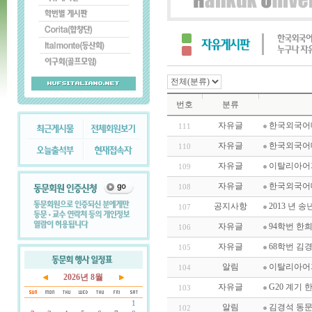
번호
분류
자유글
한국외국어대학
111
자유글
한국외국어대
110
자유글
이탈리아어과
109
자유글
한국외국어대
108
공지사항
2013 년 
107
자유글
94학번 한
106
자유글
68학번 김
105
알림
이탈리아어과
104
2026년 8월
자유글
G20 계기 한
103
1
알림
김경석 동문 
102