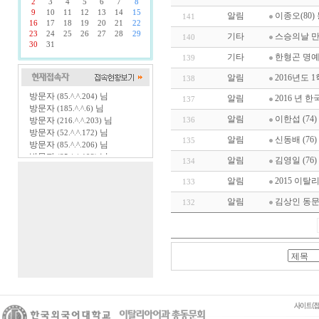
2
3
4
5
6
7
8
9
10
11
12
13
14
15
알림
이종오(80)
141
16
17
18
19
20
21
22
23
24
25
26
27
28
29
기타
스승의날 
140
30
31
기타
한형곤 명예
139
알림
2016년도 
138
방문자
님
(85.^.^.204)
알림
2016 년
137
방문자
님
(185.^.^.6)
알림
이한섭 (74
방문자
님
136
(216.^.^.203)
방문자
님
(52.^.^.172)
알림
신동배 (76
135
방문자
님
(85.^.^.206)
방문자
님
(85.^.^.193)
알림
김영일 (76
134
방문자
님
(85.^.^.203)
방문자
님
알림
2015 이
(185.^.^.4)
133
방문자
님
(40.^.^.27)
알림
김상인 동문 
132
방문자
님
(104.^.^.169)
방문자
님
(66.^.^.131)
방문자
님
(66.^.^.132)
방문자
님
(66.^.^.133)
방문자
님
(85.^.^.196)
방문자
님
(66.^.^.192)
방문자
님
(52.^.^.170)
방문자
님
(185.^.^.15)
방문자
님
(220.^.^.103)
방문자
님
(185.^.^.19)