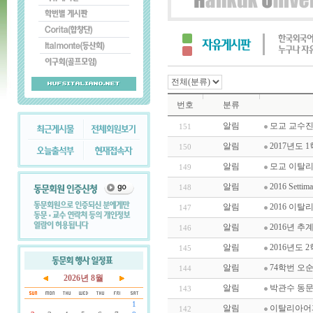
번호
분류
알림
모교 교수진
151
알림
2017년도 
150
알림
모교 이탈
149
알림
2016 Settiman
148
알림
2016 이
147
알림
2016년 추
146
알림
2016년도 
145
알림
74학번 오
144
2026년 8월
알림
박관수 동문
143
1
알림
이탈리아어
142