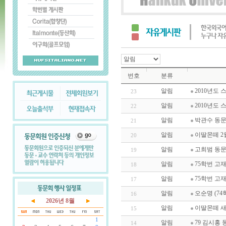
번호
분류
알림
2010년도 
23
알림
2010년도 
22
알림
박관수 동
21
알림
이딸몬떼 2
20
알림
고희범 동문 
19
알림
75학번 고
18
알림
75학번 고
17
알림
오순명 (7
16
2026년 8월
알림
이딸몬떼 
15
1
알림
79 김시홍
14