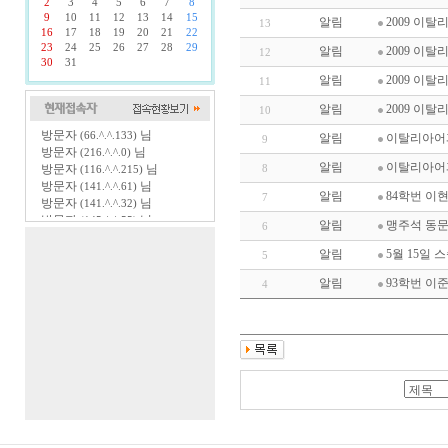
2
3
4
5
6
7
8
9
10
11
12
13
14
15
알림
2009 이
13
16
17
18
19
20
21
22
23
24
25
26
27
28
29
알림
2009 이
12
30
31
알림
2009 이
11
알림
2009 이
10
방문자
님
(66.^.^.133)
알림
이탈리아어과 
9
방문자
님
(216.^.^.0)
알림
이탈리아어
방문자
님
8
(116.^.^.215)
방문자
님
(141.^.^.61)
알림
84학번 이
7
방문자
님
(141.^.^.32)
방문자
님
(145.^.^.55)
알림
맹주석 동문 
6
알림
5월 15일 
5
알림
93학번 이
4