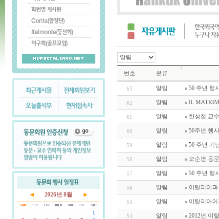
번호
분류
알림
50 주년 행
63
알림
IL MATRI
62
알림
한성철 교
61
알림
50주년 행사 
60
알림
50 주년 기
59
알림
오순명 동문
58
알림
50 주년 행
57
알림
이탈리어과 
56
2026년 8월
알림
이탈리아어과
55
1
알림
2012년 
54