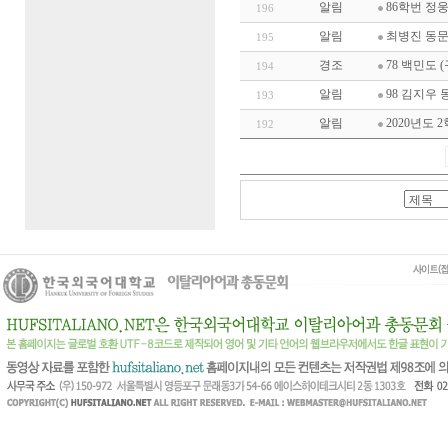
알림
86학번 정
196
알림
최병진 동문(
195
경조
78 백민도 
194
알림
98 김지우 
193
알림
2020년도 
192