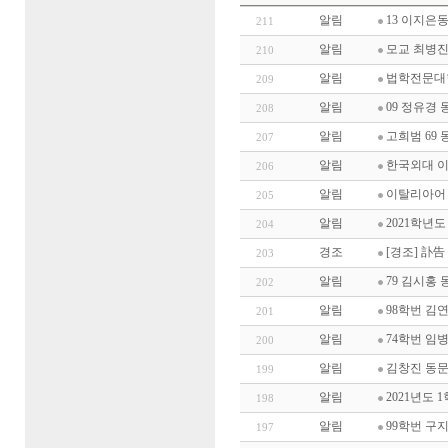
알림
13 이지은
211
알림
모교 최병진
210
알림
법학전문대
209
알림
09 정유경
208
알림
고희범 69 
207
알림
한국외대 이
206
알림
이탈리아어 
205
알림
2021학년
204
경조
[경조] 訃告
203
알림
79 김시홍
202
알림
98학번 김
201
알림
74학번 임
200
알림
김창진 동문(
199
알림
2021년도
198
알림
99학번 구
197