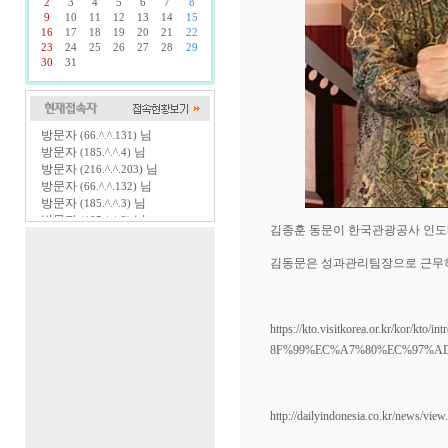
2
3
4
5
6
7
8
9
10
11
12
13
14
15
16
17
18
19
20
21
22
23
24
25
26
27
28
29
30
31
방문자
님
(66.^.^.131)
방문자
님
(185.^.^.4)
방문자
님
(216.^.^.203)
방문자
님
(66.^.^.132)
방문자
님
(185.^.^.3)
방문자
님
(185.^.^.2)
김종훈 동문이 한국관광공사 인도
방문자
님
(85.^.^.205)
방문자
님
(66.^.^.133)
김동문은 성과관리팀장으로 근무하던
방문자
님
(185.^.^.13)
방문자
님
(185.^.^.6)
방문자
님
(185.^.^.8)
방문자
님
(185.^.^.11)
https://kto.visitkorea.or.kr/k
방문자
님
(40.^.^.27)
8F%99%EC%A7%80%EC%97%A
방문자
님
(85.^.^.211)
방문자
님
(216.^.^.144)
방문자
님
(66.^.^.201)
방문자
님
(98.^.^.241)
http://dailyindonesia.co.kr/news/vi
방문자
님
(185.^.^.9)
방문자
님
(85.^.^.193)