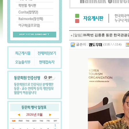
[알림]
86학번 김종훈 동문 한국관
글쓴이 :
(118.^.^.114)
2026년 8월
1